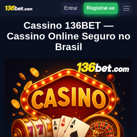
Entrar
Registrar-se
Cassino 136BET —
Cassino Online Seguro no
Brasil