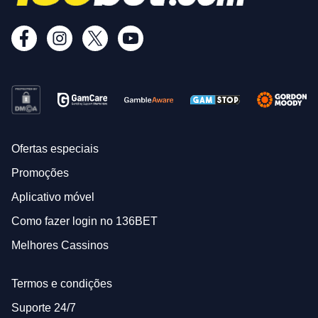
Ofertas especiais
Promoções
Aplicativo móvel
Como fazer login no 136BET
Melhores Cassinos
Termos e condições
Suporte 24/7