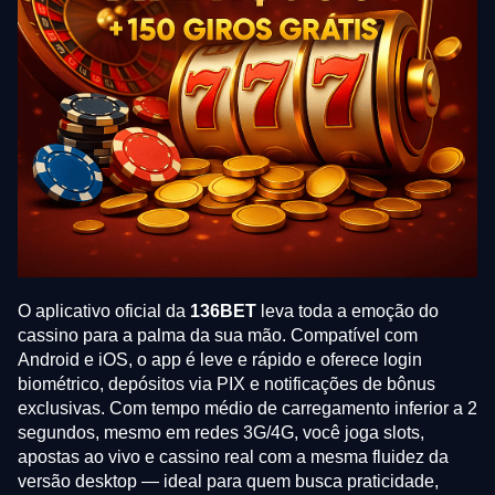
O aplicativo oficial da
136BET
leva toda a emoção do
cassino para a palma da sua mão. Compatível com
Android e iOS, o app é leve e rápido e oferece login
biométrico, depósitos via PIX e notificações de bônus
exclusivas. Com tempo médio de carregamento inferior a 2
segundos, mesmo em redes 3G/4G, você joga slots,
apostas ao vivo e cassino real com a mesma fluidez da
versão desktop — ideal para quem busca praticidade,