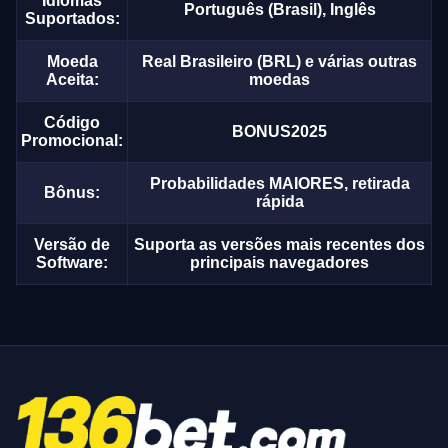
Idiomas
Português (Brasil), Inglês
Suportados:
Moeda
Real Brasileiro (BRL) e várias outras
Aceita:
moedas
Código
BONUS2025
Promocional:
Probabilidades MAIORES, retirada
Bônus:
rápida
Versão de
Suporta as versões mais recentes dos
Software:
principais navegadores